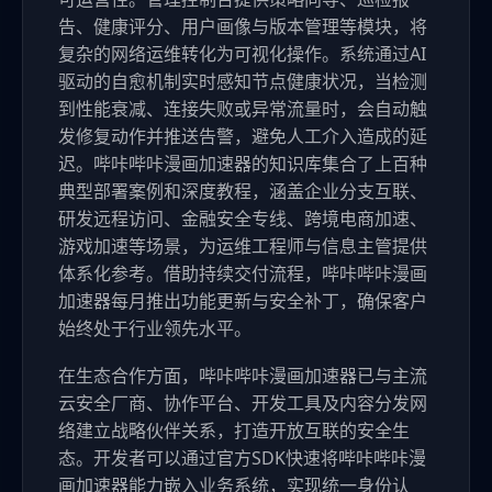
告、健康评分、用户画像与版本管理等模块，将
复杂的网络运维转化为可视化操作。系统通过AI
驱动的自愈机制实时感知节点健康状况，当检测
到性能衰减、连接失败或异常流量时，会自动触
发修复动作并推送告警，避免人工介入造成的延
迟。哔咔哔咔漫画加速器的知识库集合了上百种
典型部署案例和深度教程，涵盖企业分支互联、
研发远程访问、金融安全专线、跨境电商加速、
游戏加速等场景，为运维工程师与信息主管提供
体系化参考。借助持续交付流程，哔咔哔咔漫画
加速器每月推出功能更新与安全补丁，确保客户
始终处于行业领先水平。
在生态合作方面，哔咔哔咔漫画加速器已与主流
云安全厂商、协作平台、开发工具及内容分发网
络建立战略伙伴关系，打造开放互联的安全生
态。开发者可以通过官方SDK快速将哔咔哔咔漫
画加速器能力嵌入业务系统，实现统一身份认