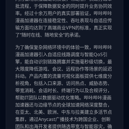
批流程，于保障数据安全的同时提升业务协同效
率。经过十余万用户的真实部署验证，哔咔哔咔
漫画加速器在连接稳定性、吞吐表现与自适应传
输方面均达到了高端商业VPN的标准，真正实现
了“随时在线、随地安全”的承诺。
为了确保复杂网络环境中的体验一致，哔咔哔咔
漫画加速器引入自适应线路调度与智能QoS引
擎，能自动识别链路拥塞并实施毫秒级切换，最
大限度降低游戏、会议、远程协作等场景的延迟
抖动。产品内置的流量可视化面板提供七维度分
析视角，包括入口来源、访问热点、威胁态势、
带宽消耗、会话时长、终端行为以及合规评分，
帮助IT团队以数据驱动优化策略。哔咔哔咔漫画
加速器还与边缘节点的全球加速网络深度整合，
在亚太、北美、欧洲、中东与拉美建立多活节点
集群，通过Anycast广播技术为跨国企业、创新
团队和出海开发者提供随选带宽与智能容灾，确