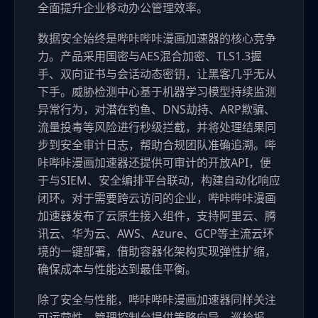
全面提升企业移动办公管理效率。
数据安全始终是哔咔哔咔漫画加速器的核心竞争
力。产品采用国密与AES混合加密、TLS1.3握
手、双向证书与会话动态密钥，让黑客几乎无从
下手。威胁检测中心基于机器学习模型持续监测
异常行为，对潜在钓鱼、DNS劫持、ARP欺骗、
流量投毒等风险进行秒级拦截，并将处理结果同
步到安全审计日志，帮助合规团队准确追溯。哔
咔哔咔漫画加速器还提供可审计的开放API，便
于与SIEM、安全编排平台联动，构建自动化响应
闭环。对于需要跨云访问的企业，哔咔哔咔漫画
加速器发布了云原生接入组件，支持阿里云、腾
讯云、华为云、AWS、Azure、GCP等主流云环
境的一键部署，借助容器化架构实现弹性扩缩，
确保成本与性能达到最佳平衡。
除了安全与性能，哔咔哔咔漫画加速器同样关注
可运营性。管理控制台提供策略向导、巡检报