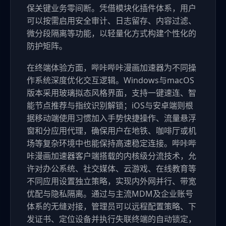
保关键业务零间断。凭借模块化插件体系，用户
可以按需启用安全审计、日志留存、内容过滤、
微分段隔离等功能，以轻量化方式构建个性化的
防护矩阵。
在终端体验方面，哔咔哔咔漫画加速器为不同操
作系统深度优化交互逻辑。Windows与macOS
版本采用玻璃拟态风格界面，支持一键速连、智
能节点推荐与指纹识别解锁；iOS与安卓端则根
据移动端使用习惯加入手势快捷操作、流量悬浮
窗和分应用代理，确保用户在地铁、咖啡厅或机
场等复杂环境中也能保持高速稳定连接。哔咔哔
咔漫画加速器客户端搭载的内核级分流技术，允
许对办公系统、社交媒体、云游戏、在线教育等
不同应用设置独立策略，实现内外网并行、带宽
优配与隐私隔离。通过与主流MDM及企业账号
体系的无缝对接，管理员可以远程配置策略、下
发证书、定位设备并执行失联终端的自动锁定，